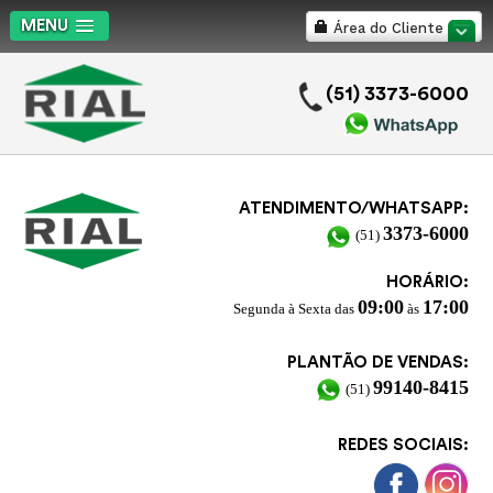
MENU
Área do Cliente
.
(51) 3373-6000
ATENDIMENTO/WHATSAPP:
3373-6000
(51)
HORÁRIO:
09:00
17:00
Segunda à Sexta das
às
PLANTÃO DE VENDAS:
99140-8415
(51)
REDES SOCIAIS: